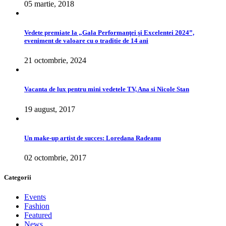
05 martie, 2018
Vedete premiate la „Gala Performanţei şi Excelentei 2024”,
eveniment de valoare cu o traditie de 14 ani
21 octombrie, 2024
Vacanta de lux pentru mini vedetele TV, Ana si Nicole Stan
19 august, 2017
Un make-up artist de succes: Loredana Radeanu
02 octombrie, 2017
Categorii
Events
Fashion
Featured
News