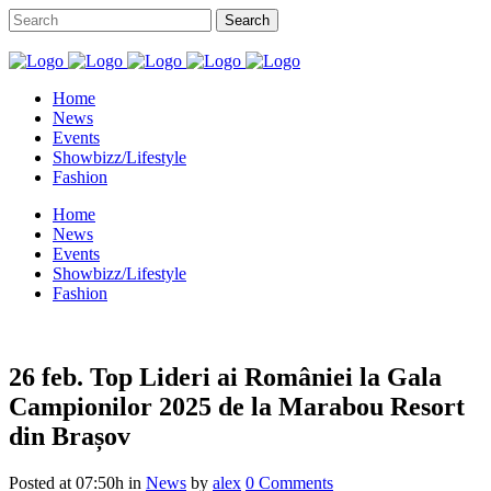
Home
News
Events
Showbizz/Lifestyle
Fashion
Home
News
Events
Showbizz/Lifestyle
Fashion
26 feb.
Top Lideri ai României la Gala
Campionilor 2025 de la Marabou Resort
din Brașov
Posted at 07:50h
in
News
by
alex
0 Comments