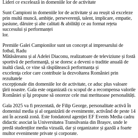
Lideri ce excelează in domeniile lor de activitate
Sunt Campioni in domeniile lor de activitate și au reușit să exceleze
prin multă muncă, ambiție, perseverență, talent, implicare, empatie,
pasiune, dăruire și alte calitati & abilități ce au format rețeta
succesului și performanței
lor.
Premiile Galei Campionilor sunt un concept al impresarului de
fotbal, Radu
Mătăsăreanu și al Adelei Diaconu, realizatoare de televiziune și fostă
sportivă de performanţă, și se doresc a deveni o traditie anuală de
inaltă clasă, ce vine să răsplătească performanța și
excelenţa celor care contribuie la dezvoltarea României prin
rezultatele
excepționale din domeniile lor de activitate, ce aduc plus valoare
ţării noastre. Gala este organizată cu scopul de a recompensa valorile
României și îşi propune să onoreze cele mai merituoase personalități.
Gala 2025 va fi prezentată, de Filip George, personalitate activă în
domeniul media și al organizării de evenimente, activând de peste 14
ani în această zonă. Este fondatorul agenției EF Events Media cadru
didactic asociat la Universitatea Transilvania din Brașov, unde le
predă studenților media vizuală, dar și organizator și gazdă a foarte
multor evenimente private și corporate.