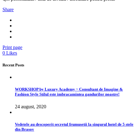
Share
Print page
0
Likes
Recent Posts
WORKSHOP by Luxury Academy ~ Consultant de Imagine &
Fashion Style Stilul este imbracamintea gandurilor noastre!
24 august, 2020
Vedetele au descoperit secretul frumusetii la singurul hotel de 5 stele
din Brasov