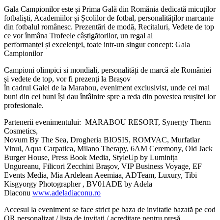
Gala Campionilor este și Prima Gală din Romănia dedicată micuților
fotbaliști, Academiilor și Școlilor de fotbal, personalităților marcante
din fotbalul românesc. Prezentări de modă, Recitaluri, Vedete de top
ce vor înmâna Trofeele câștigătorilor, un regal al
performanței și excelenţei, toate intr-un singur concept: Gala
Campionilor
Campioni olimpici si mondiali, personalități de marcă ale României
și vedete de top, vor fi prezenţi la Brașov
în cadrul Galei de la Marabou, eveniment exclusivist, unde cei mai
buni din cei buni își dau întâlnire spre a reda din povestea reușitei lor
profesionale.
Partenerii evenimentului: MARABOU RESORT, Synergy Therm
Cosmetics,
Novum By The Sea, Drogheria BIOSIS, ROMVAC, Murfatlar
Vinul, Aqua Carpatica, Milano Therapy, 6AM Ceremony, Old Jack
Burger House, Press Book Media, StyleUp by Luminița
Ungureanu, Filicori Zecchini Brașov, VIP Business Voyage, EF
Events Media, Mia Ardelean Aeemiaa, ADTeam, Luxury, Tibi
Kisgyorgy Photographer , BV01ADE by Adela
Diaconu
www.adeladiaconu.ro
Accesul la eveniment se face strict pe baza de invitatie bazată pe cod
QR personalizat / lista de invitati / acreditare pentru presă.