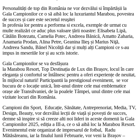
Personalități de top din România ne vor dezvălui si împărtășii la
Gala Campionilor ce o să aibă loc la luxuriantul Marabou, povestea
de succes și care este secretul reuşitei
în profesia lor pentru a performa si excela, exemple de urmat cu
multe realizări ce aduc plus valoare țării noastre: Elisabeta Lipă,
Cătălin Botezatu, Camelia Potec, Andreea Bănică, Amatto Zaharia,
Anamaria Prodan, Alina Petre, Geanina Ilieş și Marius Niţă,
Andreea Sandu, Bănel Nicoliță dar și mulți alți Campioni ce s-au
impus in meseriile lor și au scris istorie.
Gala Campionilor se va desfășura
la Marabou Resort, Top Destinația de Lux din Brașov, locul în care
eleganța și confortul se întâlnesc pentru a oferi experiențe de neuitat,
în mijlocul naturii! Participantii la prestigiosul eveniment, se vor
bucura de o locație unică, într-unul dintre cele mai emblematice
orașe ale Transilvaniei, de la poalele Tâmpei, unul dintre cele mai
vizitate locuri din România.
Campioni din Sport, Educație, Sănătate, Antreprenoriat, Media, TV,
Design, Beauty, vor dezvălui lecții de viață și povești de succes,
demne să inspire si să creeze alti noi lideri in aceste domenii la Gala
Campionilor 2025, ediția a III-a, ce o să aibă loc la Marabou Resort.
Evenimentul este organizat de impresarul de fotbal, Radu
Mătăsăreanu, iar la finalul lunii Februarie, vor veni la Brașov –