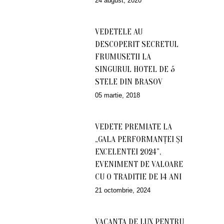
24 august, 2020
VEDETELE AU
DESCOPERIT SECRETUL
FRUMUSETII LA
SINGURUL HOTEL DE 5
STELE DIN BRASOV
05 martie, 2018
VEDETE PREMIATE LA
„GALA PERFORMANŢEI ŞI
EXCELENTEI 2024”,
EVENIMENT DE VALOARE
CU O TRADITIE DE 14 ANI
21 octombrie, 2024
VACANTA DE LUX PENTRU