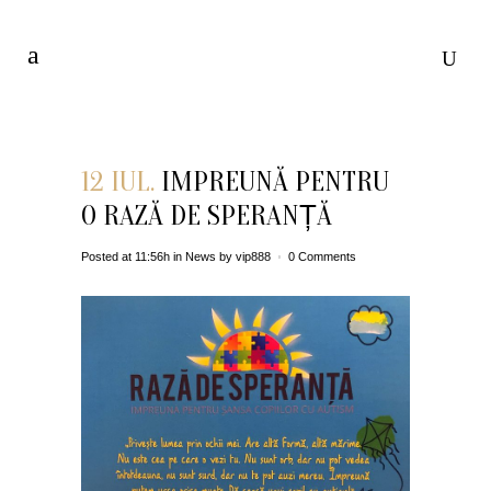
12 IUL.
IMPREUNĂ PENTRU
O RAZĂ DE SPERANȚĂ
Posted at 11:56h
in
News
by
vip888
0 Comments