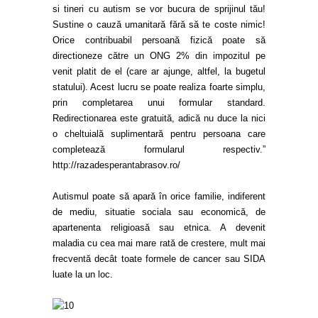
si tineri cu autism se vor bucura de sprijinul tău!
Sustine o cauză umanitară fără să te coste nimic!
Orice contribuabil persoană fizică poate să
directioneze către un ONG 2% din impozitul pe
venit platit de el (care ar ajunge, altfel, la bugetul
statului). Acest lucru se poate realiza foarte simplu,
prin completarea unui formular standard.
Redirectionarea este gratuită, adică nu duce la nici
o cheltuială suplimentară pentru persoana care
completează formularul respectiv.”
http://razadesperantabrasov.ro/
Autismul poate să apară în orice familie, indiferent
de mediu, situatie sociala sau economică, de
apartenenta religioasă sau etnica. A devenit
maladia cu cea mai mare rată de crestere, mult mai
frecventă decât toate formele de cancer sau SIDA
luate la un loc.