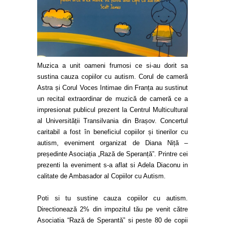
Muzica a unit oameni frumosi ce si-au dorit sa
sustina cauza copiilor cu autism. Corul de cameră
Astra și Corul Voces Intimae din Franța au sustinut
un recital extraordinar de muzică de cameră ce a
impresionat publicul prezent la Centrul Multicultural
al Universității Transilvania din Brașov. Concertul
caritabil a fost în beneficiul copiilor și tinerilor cu
autism, eveniment organizat de Diana Niță –
președinte Asociația „Rază de Speranță”. Printre cei
prezenti la eveniment s-a aflat si Adela Diaconu in
calitate de Ambasador al Copiilor cu Autism.
Poti si tu sustine cauza copiilor cu autism.
Directionează 2% din impozitul tău pe venit către
Asociatia “Rază de Sperantă” si peste 80 de copii