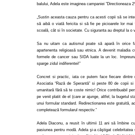
balului, Adela este imaginea campaniei ”Directioneaza 2
„Sustin aceasta cauza pentru ca acesti copii să se int
să aibă o viată fericita si să fie pe picioarele lor mai
scoală, cât si în societate. Cu siguranta au dreptul la o 
Sa nu uitam ca autismul poate să apară în orice fam
apartenenta religioasă sau etnica. A devenit maladia 
formele de cancer sau SIDA luate la un loc. Impreun
sparge zidul indiferentei!”
Concret si practic, iata ce putem face fiecare dintre
Asociatia “Rază de Sperantă” si peste 80 de copii si 
umanitară fără să te coste nimic! Orice contribuabil p
pe venit platit de el (care ar ajunge, altfel, la bugetul 
unui formular standard. Redirectionarea este gratuită, a
completează formularul respectiv.”
Adela Diaconu, a reusit în ultimii 11 ani să îmbine cu
pasiunea pentru modă. Adela şi-a câştigat celebritatea