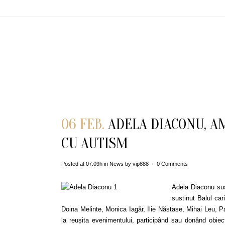
06 FEB.
ADELA DIACONU, AM
CU AUTISM
Posted at 07:09h
in
News
by
vip888
0 Comments
Adela Diaconu sus
sustinut Balul car
Doina Melinte, Monica Iagăr, Ilie Năstase, Mihai Leu, 
la reușita evenimentului, participând sau donând obiect