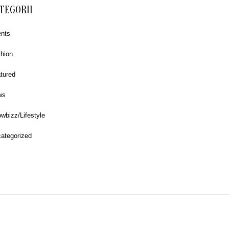
TEGORII
nts
hion
tured
ws
wbizz/Lifestyle
ategorized