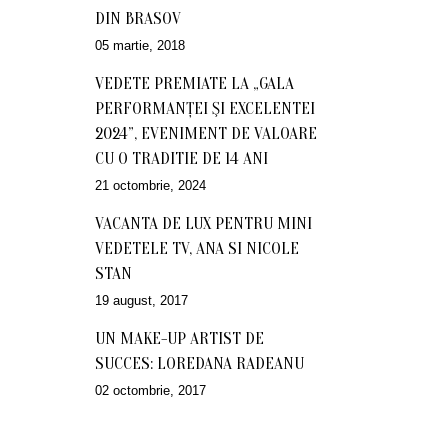
DIN BRASOV
05 martie, 2018
VEDETE PREMIATE LA „GALA
PERFORMANŢEI ŞI EXCELENTEI
2024”, EVENIMENT DE VALOARE
CU O TRADITIE DE 14 ANI
21 octombrie, 2024
VACANTA DE LUX PENTRU MINI
VEDETELE TV, ANA SI NICOLE
STAN
19 august, 2017
UN MAKE-UP ARTIST DE
SUCCES: LOREDANA RADEANU
02 octombrie, 2017