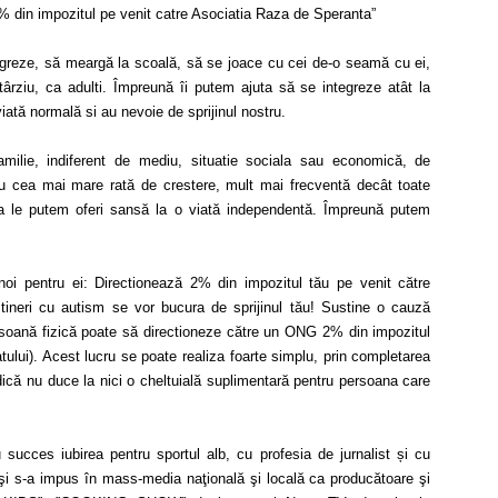
% din impozitul pe venit catre Asociatia Raza de Speranta”
egreze, să meargă la scoală, să se joace cu cei de-o seamă cu ei,
 târziu, ca adulti. Împreună îi putem ajuta să se integreze atât la
viată normală si au nevoie de sprijinul nostru.
ilie, indiferent de mediu, situatie sociala sau economică, de
cu cea mai mare rată de crestere, mult mai frecventă decât toate
a le putem oferi sansă la o viată independentă. Împreună putem
 noi pentru ei: Directionează 2% din impozitul tău pe venit către
tineri cu autism se vor bucura de sprijinul tău! Sustine o cauză
ersoană fizică poate să directioneze către un ONG 2% din impozitul
statului). Acest lucru se poate realiza foarte simplu, prin completarea
dică nu duce la nici o cheltuială suplimentară pentru persoana care
 succes iubirea pentru sportul alb, cu profesia de jurnalist și cu
 şi s-a impus în mass-media naţională şi locală ca producătoare şi