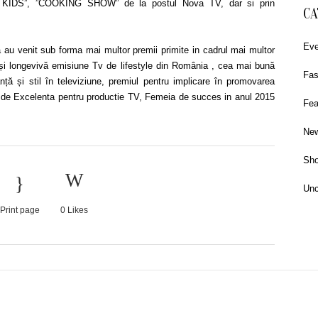
ON KIDS”, ”COOKING SHOW” de la postul Nova TV, dar si prin
CA
Eve
lă au venit sub forma mai multor premii primite in cadrul mai multor
și longevivă emisiune Tv de lifestyle din România , cea mai bună
Fas
nță și stil în televiziune, premiul pentru implicare în promovarea
a de Excelenta pentru productie TV, Femeia de succes in anul 2015
Fea
Ne
Sho
Unc
Print page
0
Likes