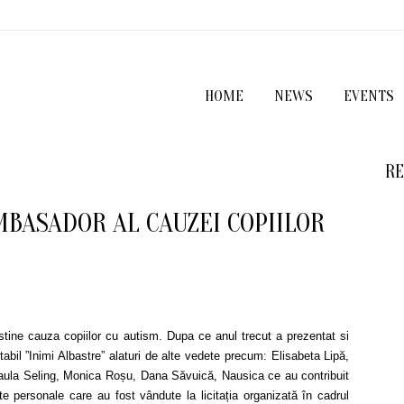
HOME
NEWS
EVENTS
RE
BASADOR AL CAUZEI COPIILOR
tine cauza copiilor cu autism. Dupa ce anul trecut a prezentat si
itabil ”Inimi Albastre” alaturi de alte vedete precum: Elisabeta Lipă,
Paula Seling, Monica Roșu, Dana Săvuică, Nausica ce au contribuit
e personale care au fost vândute la licitația organizată în cadrul